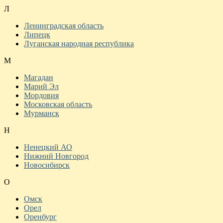
Л
Ленинградская область
Липецк
Луганская народная республика
М
Магадан
Марий Эл
Мордовия
Московская область
Мурманск
Н
Ненецкий АО
Нижний Новгород
Новосибирск
О
Омск
Орел
Оренбург