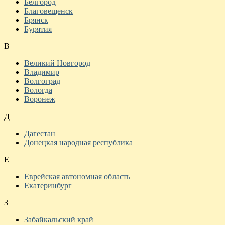
Белгород
Благовещенск
Брянск
Бурятия
В
Великий Новгород
Владимир
Волгоград
Вологда
Воронеж
Д
Дагестан
Донецкая народная республика
Е
Еврейская автономная область
Екатеринбург
З
Забайкальский край