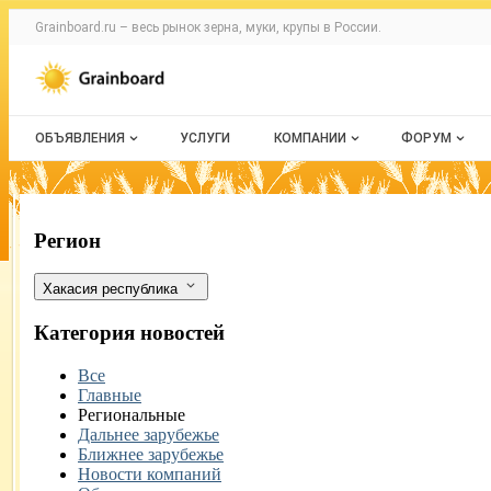
Раздел навигации по сайту grainboard.
Grainboard.ru – весь
рынок зерна, муки, крупы
в России.
Авторизация и меню пользователя
Навигация по разделам сайта grainboard.ru
ОБЪЯВЛЕНИЯ
УСЛУГИ
КОМПАНИИ
ФОРУМ
Все объявления
О каталоге компаний
Все темы
Мои объявления
Каталог компаний
Избранные
В Хакасии не смогли убрать зерно из-
Фильтры
Регион
Моя компания
С моим уч
Хакасия республика
Платное размещение
Категория новостей
Все
Главные
Региональные
Дальнее зарубежье
Ближнее зарубежье
Новости компаний