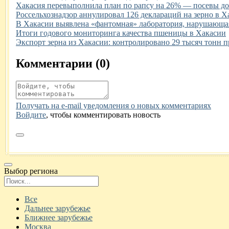
Иллюстрация новости
Хакасия перевыполнила план по рапсу на 26% — посевы дос
Иллюстрация новости
Россельхознадзор аннулировал 126 деклараций на зерно в Х
Иллюстрация новости
В Хакасии выявлена «фантомная» лаборатория, нарушающая
Иллюстрация новости
Итоги годового мониторинга качества пшеницы в Хакасии
Иллюстрация новости
Экспорт зерна из Хакасии: контролировано 29 тысяч тонн 
Комментарии (
0
)
Получать на e‑mail уведомления о новых комментариях
Войдите
, чтобы комментировать новость
Выбор региона
Поиск региона
Все
Дальнее зарубежье
Ближнее зарубежье
Москва