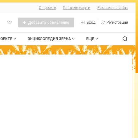
О сайте
О проекте
Платные услуги
Реклама на сайте
Добавить объявление
Вход
Регистрация
РОЕКТЕ
ЭНЦИКЛОПЕДИЯ ЗЕРНА
ЕЩЕ
проекте
Стандарты
Сельхозтехника
нтактная информация
Пшеница
Контакты
бличная оферта
Рожь
змещение рекламы
Ячмень
рта сайта
Таблица мер и весов
Документы