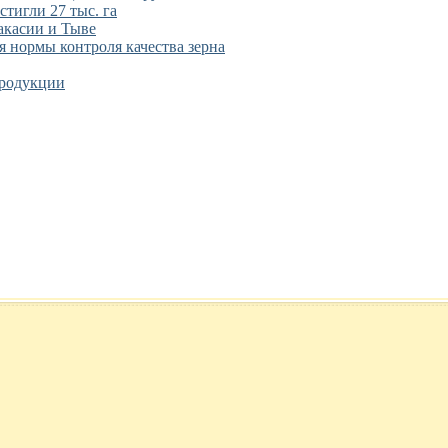
тигли 27 тыс. га
акасии и Тыве
 нормы контроля качества зерна
продукции