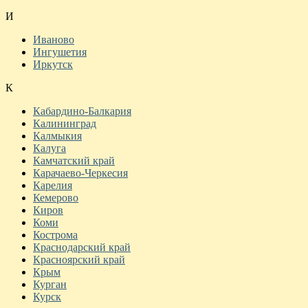
И
Иваново
Ингушетия
Иркутск
К
Кабардино-Балкария
Калининград
Калмыкия
Калуга
Камчатский край
Карачаево-Черкесия
Карелия
Кемерово
Киров
Коми
Кострома
Краснодарский край
Красноярский край
Крым
Курган
Курск