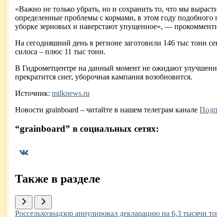
«Важно не только убрать, но и сохранить то, что мы вырас
определенные проблемы с кормами, в этом году подобного п
уборке зерновых и наверстают упущенное», — прокоммент
На сегодняшний день в регионе заготовили 146 тыс тонн сен
силоса – плюс 11 тыс тонн.
В Гидрометцентре на данный момент не ожидают улучшения 
прекратится снег, уборочная кампания возобновится.
Источник:
milknews.ru
Новости
grainboard
– читайте в нашем телеграм канале
Подп
“
grainboard
” в социальных сетях:
Также в разделе
Иллюстрация новости
Россельхознадзор аннулировал декларацию на 6,3 тысячи 