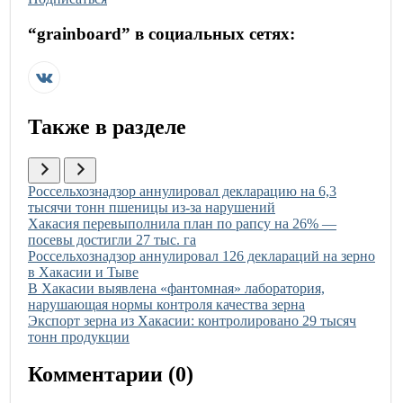
“
grainboard
” в социальных сетях:
Также в разделе
Иллюстрация новости
Россельхознадзор аннулировал декларацию на 6,3
тысячи тонн пшеницы из-за нарушений
Иллюстрация новости
Хакасия перевыполнила план по рапсу на 26% —
посевы достигли 27 тыс. га
Иллюстрация новости
Россельхознадзор аннулировал 126 деклараций на зерно
в Хакасии и Тыве
Иллюстрация новости
В Хакасии выявлена «фантомная» лаборатория,
нарушающая нормы контроля качества зерна
Иллюстрация новости
Экспорт зерна из Хакасии: контролировано 29 тысяч
тонн продукции
Комментарии (
0
)