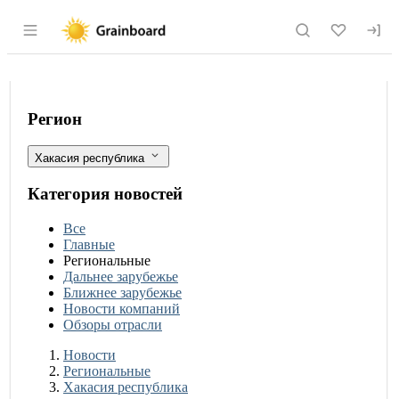
Раздел навигации по сайту grainboard.
Итоги годового мониторинга качеств
Фильтры
Регион
Хакасия республика
Категория новостей
Все
Главные
Региональные
Дальнее зарубежье
Ближнее зарубежье
Новости компаний
Обзоры отрасли
Новости
Разделы
Новости
Региональные
Хакасия республика