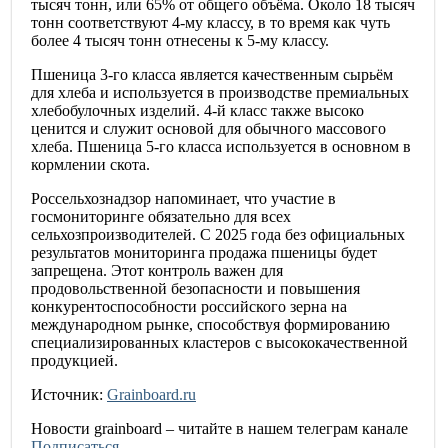
тысяч тонн, или 65% от общего объёма. Около 18 тысяч
тонн соответствуют 4-му классу, в то время как чуть
более 4 тысяч тонн отнесены к 5-му классу.
Пшеница 3-го класса является качественным сырьём
для хлеба и используется в производстве премиальных
хлебобулочных изделий. 4-й класс также высоко
ценится и служит основой для обычного массового
хлеба. Пшеница 5-го класса используется в основном в
кормлении скота.
Россельхознадзор напоминает, что участие в
госмониторинге обязательно для всех
сельхозпроизводителей. С 2025 года без официальных
результатов мониторинга продажа пшеницы будет
запрещена. Этот контроль важен для
продовольственной безопасности и повышения
конкурентоспособности российского зерна на
международном рынке, способствуя формированию
специализированных кластеров с высококачественной
продукцией.
Источник:
Grainboard.ru
Новости
grainboard
– читайте в нашем телеграм канале
Подписаться