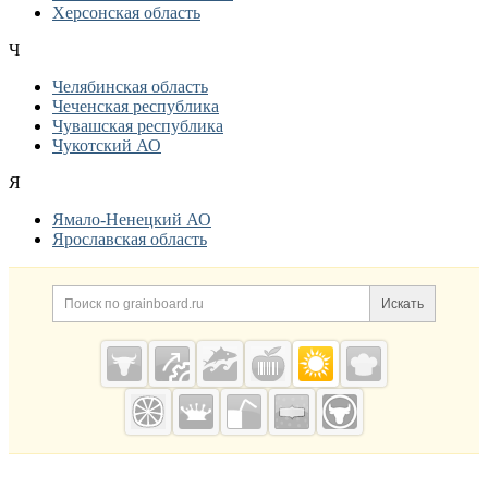
Херсонская область
Ч
Челябинская область
Чеченская республика
Чувашская республика
Чукотский АО
Я
Ямало-Ненецкий АО
Ярославская область
Дополнительная информация
Поиск по сайту и ссылк
Искать
Cсылки на полезные проекты
Grainboard.ru
— зерно и
мука