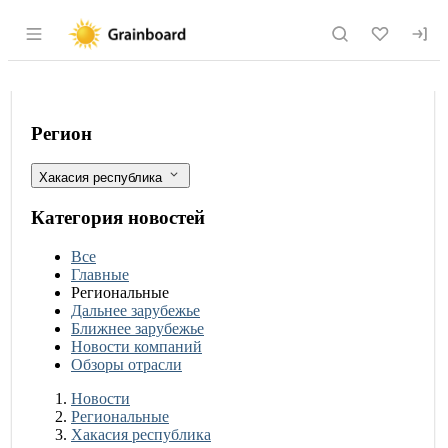
Раздел навигации по сайту grainboard.
Россельхознадзор аннулировал 126 де
Фильтры
Регион
Хакасия республика
Категория новостей
Все
Главные
Региональные
Дальнее зарубежье
Ближнее зарубежье
Новости компаний
Обзоры отрасли
Новости
Разделы
Новости
Региональные
Хакасия республика