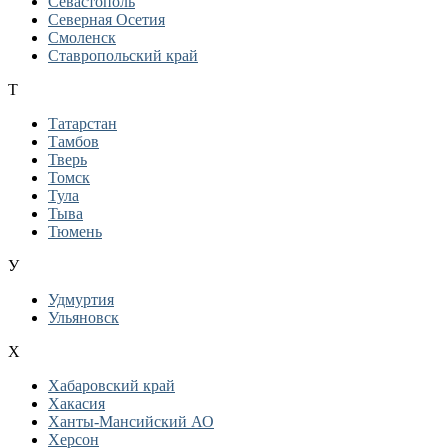
Севастополь
Северная Осетия
Смоленск
Ставропольский край
Т
Татарстан
Тамбов
Тверь
Томск
Тула
Тыва
Тюмень
У
Удмуртия
Ульяновск
Х
Хабаровский край
Хакасия
Ханты-Мансийский АО
Херсон