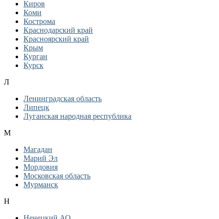
Киров
Коми
Кострома
Краснодарский край
Красноярский край
Крым
Курган
Курск
Л
Ленинградская область
Липецк
Луганская народная республика
М
Магадан
Марий Эл
Мордовия
Московская область
Мурманск
Н
Ненецкий АО