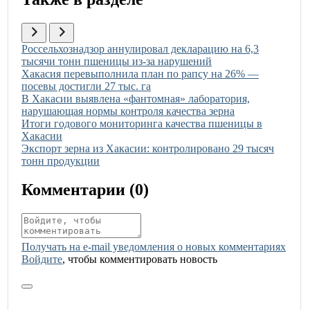
Иллюстрация новости
Россельхознадзор аннулировал декларацию на 6,3
тысячи тонн пшеницы из-за нарушений
Иллюстрация новости
Хакасия перевыполнила план по рапсу на 26% —
посевы достигли 27 тыс. га
Иллюстрация новости
В Хакасии выявлена «фантомная» лаборатория,
нарушающая нормы контроля качества зерна
Иллюстрация новости
Итоги годового мониторинга качества пшеницы в
Хакасии
Иллюстрация новости
Экспорт зерна из Хакасии: контролировано 29 тысяч
тонн продукции
Комментарии (
0
)
Получать на e‑mail уведомления о новых комментариях
Войдите
, чтобы комментировать новость