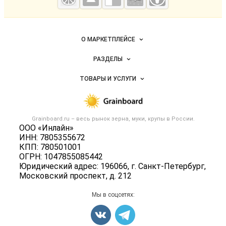
мука
Важные разделы и контакты
Навигация по сайту
О МАРКЕТПЛЕЙСЕ
Новости Grainboard.ru
РАЗДЕЛЫ
Услуги и цены
Объявления
ТОВАРЫ И УСЛУГИ
Размещение рекламы
Каталог компаний
Зерно
Публичная оферта
Новости рынка
Крупы
Контактная информация
Форум
Grainboard.ru – весь
рынок зерна, муки, крупы
в России.
Мука
Политика обработки персональных данных
ООО «Инлайн»
Вакансии
Семена
ИНН: 7805355672
Для СМИ
Блог
КПП: 780501001
Корма
ОГРН: 1047855085442
Оборудование
Юридический адрес: 196066, г. Санкт-Петербург,
Московский проспект, д. 212
Прочее
Добавить объявление
Мы в соцсетях:
Карта объявлений